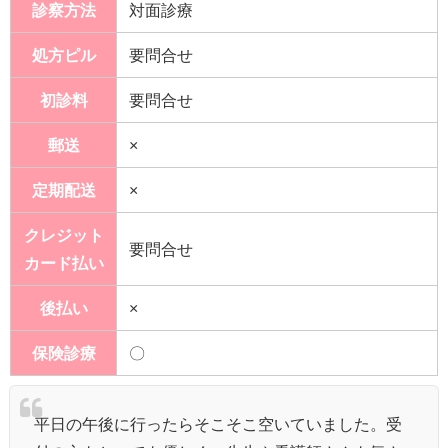
診察方法
対面診療
処方ピル
要問合せ
初診料
要問合せ
郵送
×
定期配送
×
クレジット
要問合せ
カード払い
後払い
×
保険診療
〇
平日の午後に行ったらそこそこ空いていました。受