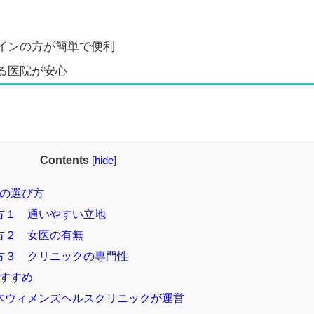
インの方が簡単で便利
る医院が安心
Contents
[
hide
]
の選び方
方１ 通いやすい立地
方２ 女医の有無
方３ クリニックの専門性
すすめ
木ウィメンズヘルスクリニックが運営