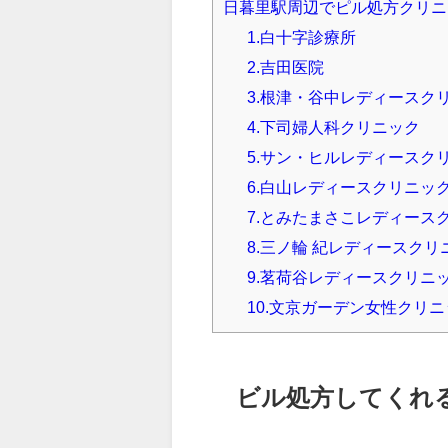
日暮里駅周辺でピル処方クリニ
1.白十字診療所
2.吉田医院
3.根津・谷中レディースク
4.下司婦人科クリニック
5.サン・ヒルレディースク
6.白山レディースクリニッ
7.とみたまさこレディース
8.三ノ輪 紀レディースクリ
9.茗荷谷レディースクリニ
10.文京ガーデン女性クリ
ビル処方してくれ