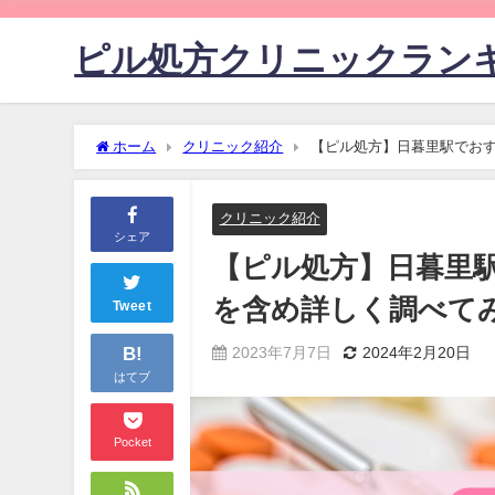
ピル処方クリニックラン
ホーム
クリニック紹介
【ピル処方】日暮里駅でおす
クリニック紹介
シェア
【ピル処方】日暮里
を含め詳しく調べて
Tweet
B!
2023年7月7日
2024年2月20日
はてブ
Pocket