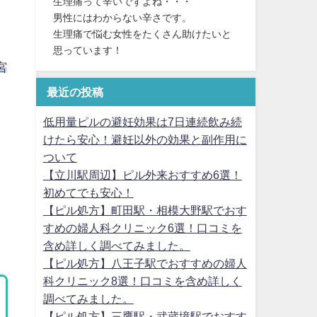
生理痛って辛いですよね・・・
男性にはわからない辛さです。
生理痛で悩む女性をたくさん助けたいと
思っています！
宮
最近の投稿
低用量ピルの避妊効果は7日連続飲み続
けたら安心！避妊以外の効果と副作用に
ついて
【立川駅周辺】ピル外来おすすめ6選！
初めてでも安心！
【ピル処方】町田駅・相模大野駅でおす
すめの婦人科クリニック6選！口コミを
含め詳しく調べてみました。
【ピル処方】八王子駅でおすすめの婦人
科クリニック8選！口コミを含め詳しく
調べてみました。
【ピル処方】三鷹駅・武蔵境駅でおすす