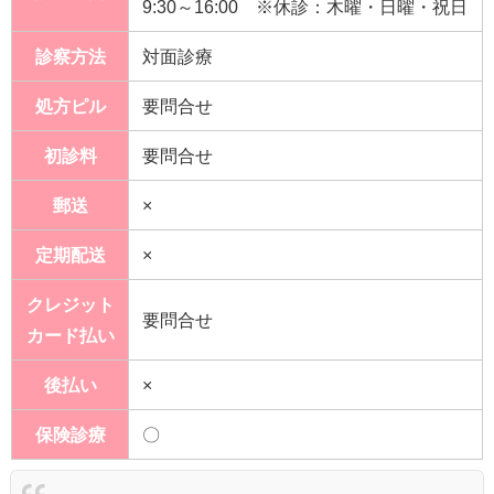
9:30～16:00 ※休診：木曜・日曜・祝日
診察方法
対面診療
処方ピル
要問合せ
初診料
要問合せ
郵送
×
定期配送
×
クレジット
要問合せ
カード払い
後払い
×
保険診療
〇