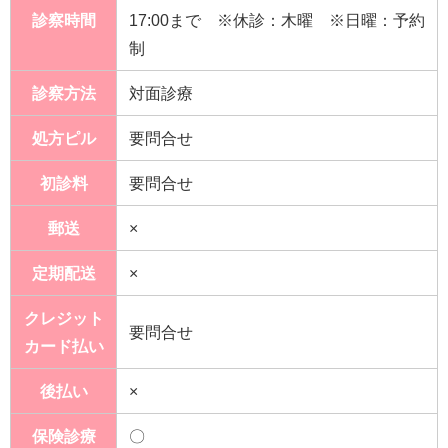
診察時間
17:00まで ※休診：木曜 ※日曜：予約
制
診察方法
対面診療
処方ピル
要問合せ
初診料
要問合せ
郵送
×
定期配送
×
クレジット
要問合せ
カード払い
後払い
×
保険診療
〇