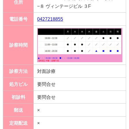
住所
−８ ヴィンテージビル ３F
電話番号
0427218855
診察時間
診察方法
対面診療
処方ピル
要問合せ
初診料
要問合せ
郵送
×
定期配送
×